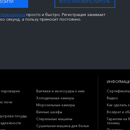
ВОЙТИ
ВОССТАНОВИТЬ ПАРОЛЬ
стрироваться
просто и быстро. Регистрация занимает
ко секунд, а пользу приносит постоянно.
ИНФОРМАЦ
 пароварки
Вытяжки и аксессуары к ним
Сертификаты
Холодильные камеры
Видео
е печи
Морозильные камеры
Как сделать з
Винные шкафы
Возврат и о
догрева посуды
Стиральные машины
Гарантии на 
надлежности
технику
Сушильная машина для белья
ели
Политика