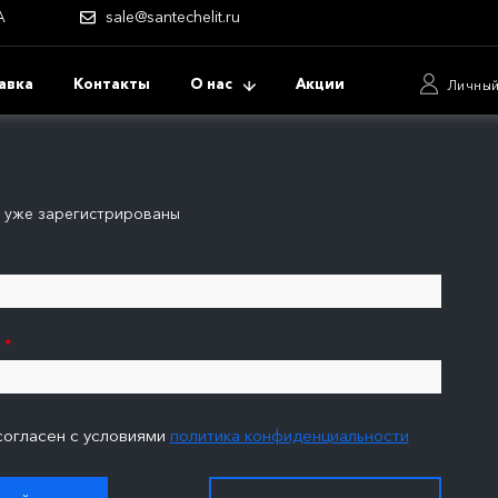
А
sale@santechelit.ru
авка
Контакты
О нас
Акции
Личный
ы уже зарегистрированы
:
*
согласен с условиями
политика конфиденциальности