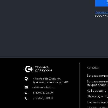
Зареги
несколь
КАТАЛОГ
Встраиваемые
г. Ростов-на-Дону, ул.
Встраиваемые
Красноармейская, д. 198А
микроволновы
sale@santechelit.ru
Кофемашины
8 (800) 350-26-00
Шкафы для по
8 (863) 28-28-028
Кухонные при
Варочные пан