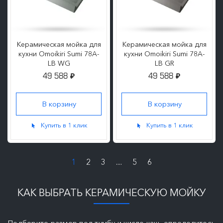
Керамическая мойка для
Керамическая мойка для
кухни Omoikiri Sumi 78A-
кухни Omoikiri Sumi 78A-
LB WG
LB GR
49 588
49 588
₽
₽
Купить в 1 клик
Купить в 1 клик
1
2
3
....
5
6
КАК ВЫБРАТЬ КЕРАМИЧЕСКУЮ МОЙКУ
Подберите размер под тумбу и число чаш, определитесь