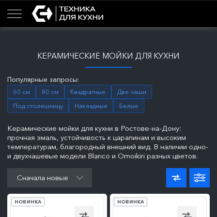
КЕРАМИЧЕСКИЕ МОЙКИ ДЛЯ КУХНИ
Популярные запросы:
60 см
80 см
Квадратные
Две чаши
Под столешницу
Накладные
Белые
Керамические мойки для кухни в Ростове-на-Дону:
прочная эмаль, устойчивость к царапинам и высоким
температурам, благородный внешний вид. В наличии одно-
и двухчашевые модели Blanco и Omoikiri разных цветов.
ПОДРОБНЕЕ
ПОДРОБНЕЕ
Сначала новые
НОВИНКА
НОВИНКА