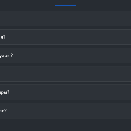
ия?
уары?
иры?
зе?