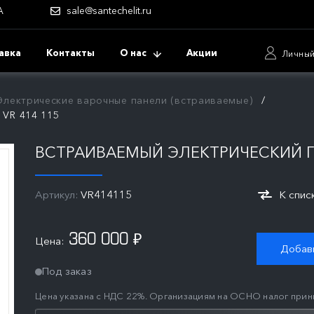
А
sale@santechelit.ru
авка
Контакты
О нас
Акции
Личный
Электрические варочные панели (встраиваемые)
 VR 414 115
ВСТРАИВАЕМЫЙ ЭЛЕКТРИЧЕСКИЙ ГР
Артикул:
VR414115
К спис
360 000
Цена:
₽
Добави
Под заказ
Цена указана с НДС 22%. Организациям на ОСНО налог прин