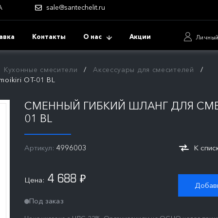
А
sale@santechelit.ru
авка
Контакты
О нас
Акции
Личный
Кухонные смесители
Аксессуары для смесителей
oikiri OT-01 BL
СМЕННЫЙ ГИБКИЙ ШЛАНГ ДЛЯ СМЕС
01 BL
Артикул:
4996003
К спис
4 688
Цена:
₽
Добави
Под заказ