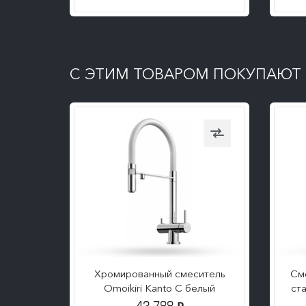
ПОДРОБНЕЕ
С ЭТИМ ТОВАРОМ ПОКУПАЮТ
еющей
Хромированный смеситель
См
o GB
Omoikiri Kanto C белый
ст