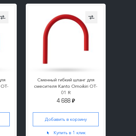
для
Сменный гибкий шланг для
Смен
 OT-
смесителя Kanto Omoikiri OT-
смеси
01 R
4 688
₽
Добавить в корзину
Д
Купить в 1 клик