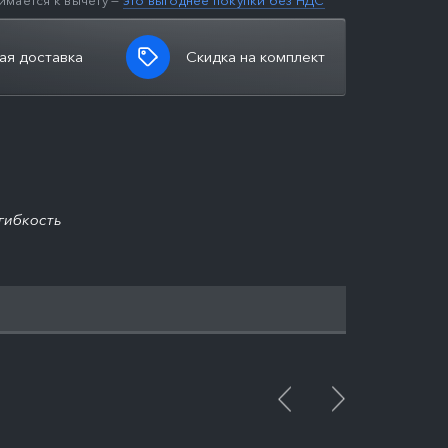
имается к вычету —
это выгоднее покупки без НДС
ая доставка
Скидка на комплект
гибкость
ПОДРОБНЕЕ