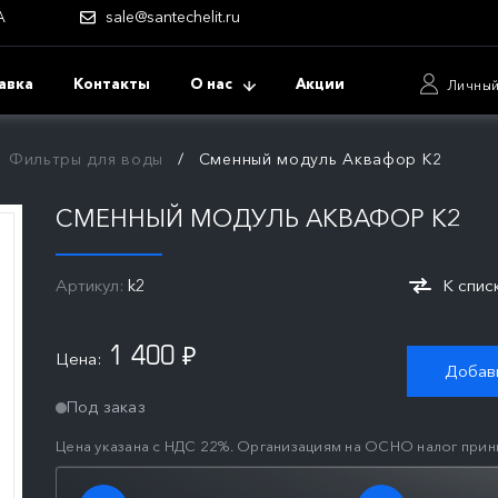
А
sale@santechelit.ru
авка
Контакты
О нас
Акции
Личный
Фильтры для воды
Сменный модуль Аквафор К2
СМЕННЫЙ МОДУЛЬ АКВАФОР К2
Артикул:
k2
К спис
1 400
Цена:
₽
Добави
Под заказ
Цена указана с НДС 22%. Организациям на ОСНО налог прин