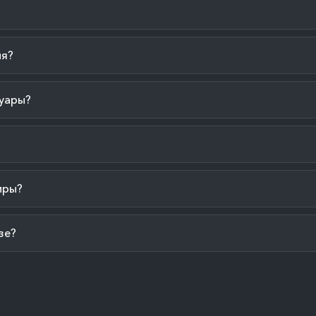
ия?
уары?
иры?
зе?