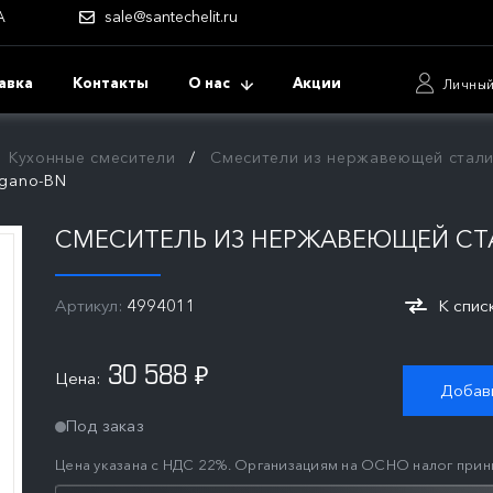
А
sale@santechelit.ru
авка
Контакты
О нас
Акции
Личный
Кухонные смесители
Смесители из нержавеющей стал
agano-BN
СМЕСИТЕЛЬ ИЗ НЕРЖАВЕЮЩЕЙ СТА
Артикул:
4994011
К спис
30 588
Цена:
₽
Добави
Под заказ
Цена указана с НДС 22%. Организациям на ОСНО налог прин