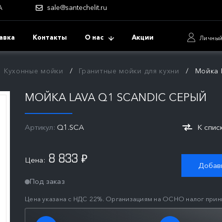
А
sale@santechelit.ru
авка
Контакты
О нас
Акции
Личный
Кухонные мойки
Гранитные мойки для кухни
Мойка 
МОЙКА LAVA Q1 SCANDIC СЕРЫЙ
Артикул:
Q1.SCA
К спис
8 833
Цена:
₽
Добави
Под заказ
Цена указана с НДС 22%. Организациям на ОСНО налог прин