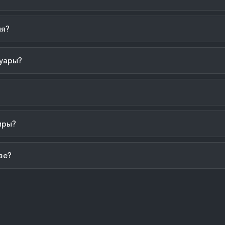
ия?
уары?
иры?
зе?