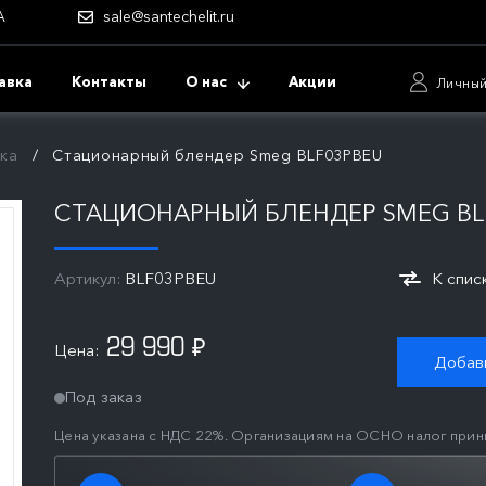
А
sale@santechelit.ru
авка
Контакты
О нас
Акции
Личный
ка
Стационарный блендер Smeg BLF03PBEU
СТАЦИОНАРНЫЙ БЛЕНДЕР SMEG BL
Артикул:
BLF03PBEU
К спис
29 990
Цена:
₽
Добави
Под заказ
Цена указана с НДС 22%. Организациям на ОСНО налог прин