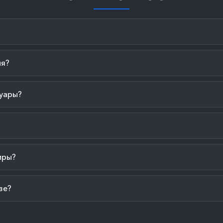
ия?
уары?
иры?
зе?