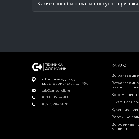
Какие способы оплаты доступны при зака
КАТАЛОГ
Встраиваемые
г. Ростов-на-Дону, ул.
Встраиваемые
Красноармейская, д. 198А
микроволновы
sale@santechelit.ru
Кофемашины
8 (800) 350-26-00
Шкафы для по
8 (863) 28-28-028
Кухонные при
Варочные пан
Встроенные п
машины