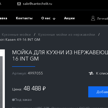
А
sale@santechelit.ru
авка
Контакты
О нас
Акции
Личный
Кухонные мойки
Кухонные мойки из нержавейки
ri Kasen 49-16 INT GM
МОЙКА ДЛЯ КУХНИ ИЗ НЕРЖАВЕЮЩЕ
16 INT GM
Артикул:
4997055
К спис
48 488
Цена:
₽
Добави
Под заказ