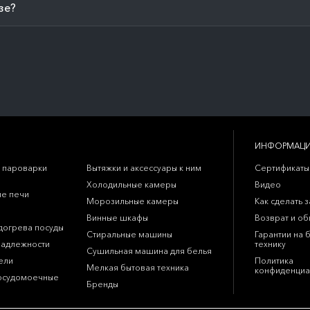
зе?
ИНФОРМАЦ
 пароварки
Вытяжки и аксессуары к ним
Сертификаты
Холодильные камеры
Видео
е печи
Морозильные камеры
Как сделать з
Винные шкафы
Возврат и о
догрева посуды
Стиральные машины
Гарантии на 
надлежности
технику
Сушильная машина для белья
ели
Политика
Мелкая бытовая техника
конфиденциа
осудомоечные
Бренды