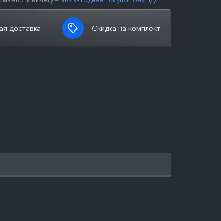
имается к вычету —
это выгоднее покупки без НДС
ая доставка
Скидка на комплект