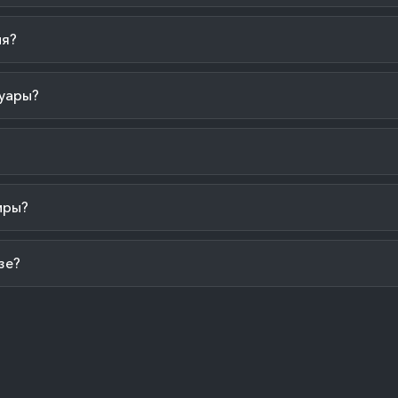
ия?
уары?
иры?
зе?