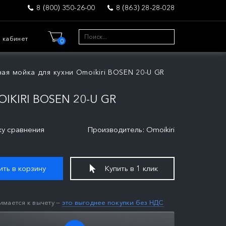
8 (800) 350-26-00
8 (863) 28-28-028
 кабинет
0
ная мойка для кухни Omoikiri BOSEN 20-U GR
KIRI BOSEN 20-U GR
ку сравнения
Производитель: Omoikiri
ть в корзину
Купить в 1 клик
имается к вычету —
это выгоднее покупки без НДС