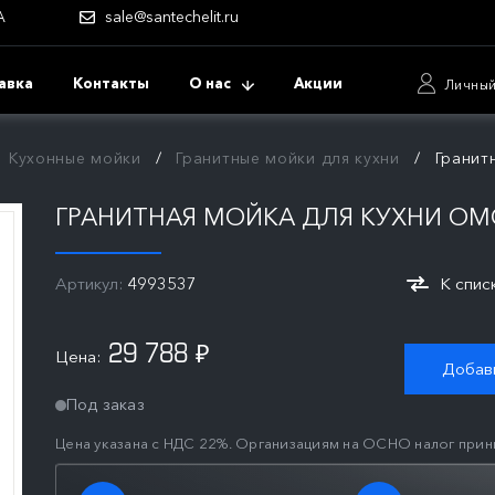
А
sale@santechelit.ru
авка
Контакты
О нас
Акции
Личный
Кухонные мойки
Гранитные мойки для кухни
Гранит
ГРАНИТНАЯ МОЙКА ДЛЯ КУХНИ OMOI
Артикул:
4993537
К спис
29 788
Цена:
₽
Добави
Под заказ
Цена указана с НДС 22%. Организациям на ОСНО налог прин