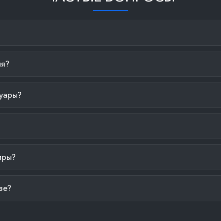
ия?
уары?
иры?
зе?