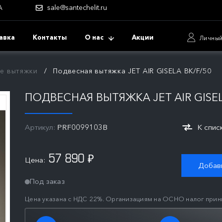
А
sale@santechelit.ru
авка
Контакты
О нас
Акции
Личный
е вытяжки
Подвесная вытяжка JET AIR GISELA BK/F/50
ПОДВЕСНАЯ ВЫТЯЖКА JET AIR GISEL
Артикул:
PRF0099103B
К спис
57 890
Цена:
₽
Добави
Под заказ
Цена указана с НДС 22%. Организациям на ОСНО налог прин