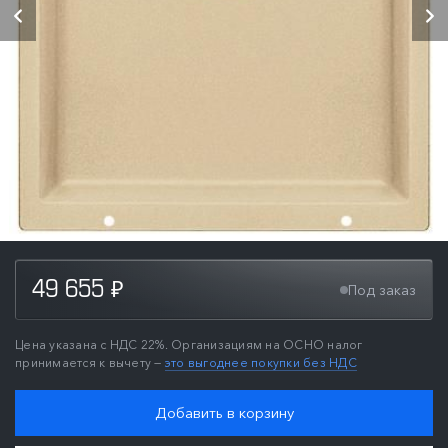
49 655
Под заказ
₽
Цена указана с НДС 22%. Организациям на ОСНО налог
принимается к вычету —
это выгоднее покупки без НДС
Добавить в корзину