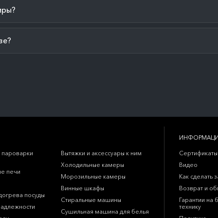
иры?
зе?
ИНФОРМАЦ
 пароварки
Вытяжки и аксессуары к ним
Сертификаты
Холодильные камеры
Видео
е печи
Морозильные камеры
Как сделать з
Винные шкафы
Возврат и о
догрева посуды
Стиральные машины
Гарантии на 
надлежности
технику
Сушильная машина для белья