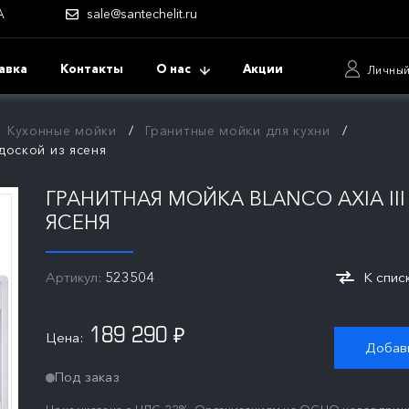
А
sale@santechelit.ru
авка
Контакты
О нас
Акции
Личный
Кухонные мойки
Гранитные мойки для кухни
 доской из ясеня
ГРАНИТНАЯ МОЙКА BLANCO AXIA III
ЯСЕНЯ
Артикул:
523504
К спис
189 290
Цена:
₽
Добави
Под заказ