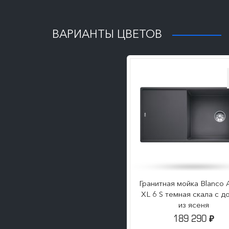
ПОДРОБНЕЕ
ВАРИАНТЫ ЦВЕТОВ
Гранитная мойка Blanco Ax
XL 6 S темная скала с д
из ясеня
189 290
₽