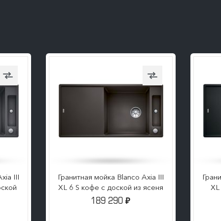
ПОДРОБНЕЕ
ia III
Гранитная мойка Blanco Axia III
Грани
оской
XL 6 S кофе с доской из ясеня
XL
189 290
₽