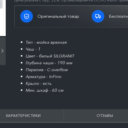
Цена указана с НДС 22%. Организациям на ОСНО налог прин
Оригинальный товар
Бесплатн
Тип - мойка врезная
Чаш - 1
Цвет - белый SILGRANIT
Глубина чаши - 190 мм
Перелив - C-overflow
Арматура - InFino
Крыло - есть
Мин. шкаф - 60 см
ХАРАКТЕРИСТИКИ
ОТЗЫВЫ