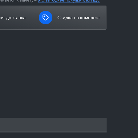
имается к вычету —
это выгоднее покупки без НДС
ая доставка
Скидка на комплект