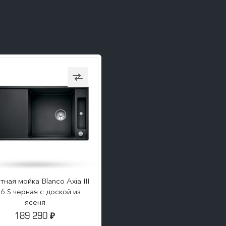
ПОДРОБНЕЕ
тная мойка Blanco Axia III
 6 S черная с доской из
ясеня
189 290
₽