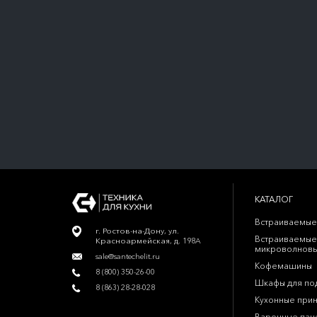
КАТАЛОГ
Встраиваемые
г. Ростов-на-Дону, ул.
Встраиваемые
Красноармейская, д. 198А
микроволновы
sale@santechelit.ru
Кофемашины
8 (800) 350-26-00
Шкафы для по
8 (863) 28-28-028
Кухонные при
Варочные пан