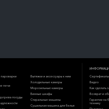
ИНФОРМАЦ
 пароварки
Вытяжки и аксессуары к ним
Сертификаты
Холодильные камеры
Видео
е печи
Морозильные камеры
Как сделать з
Винные шкафы
Возврат и о
догрева посуды
Стиральные машины
Гарантии на 
надлежности
технику
Сушильная машина для белья
ели
Политика