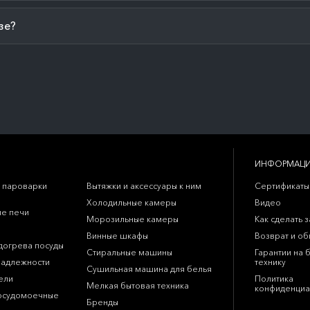
зе?
ИНФОРМАЦ
 пароварки
Вытяжки и аксессуары к ним
Сертификаты
Холодильные камеры
Видео
е печи
Морозильные камеры
Как сделать з
Винные шкафы
Возврат и о
догрева посуды
Стиральные машины
Гарантии на 
надлежности
технику
Сушильная машина для белья
ели
Политика
Мелкая бытовая техника
конфиденциа
осудомоечные
Бренды