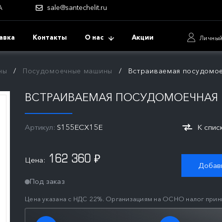
А
sale@santechelit.ru
авка
Контакты
О нас
Акции
Личный
ны
Посудомоечные машины
Встраиваемая посудомое
ВСТРАИВАЕМАЯ ПОСУДОМОЕЧНАЯ 
Артикул:
S155ECX15E
К спис
162 360
Цена:
₽
Добави
Под заказ
Цена указана с НДС 22%. Организациям на ОСНО налог прин