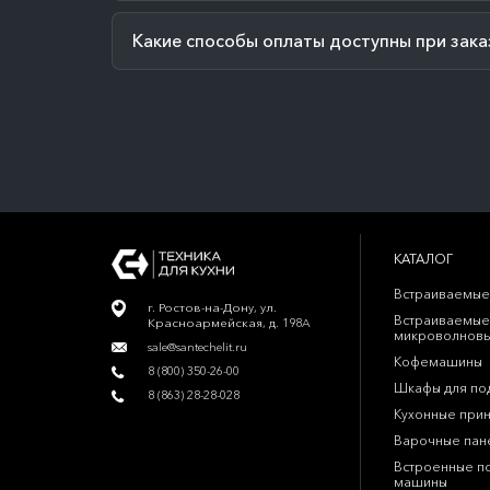
Какие способы оплаты доступны при зака
КАТАЛОГ
Встраиваемые
г. Ростов-на-Дону, ул.
Встраиваемые
Красноармейская, д. 198А
микроволновы
sale@santechelit.ru
Кофемашины
8 (800) 350-26-00
Шкафы для по
8 (863) 28-28-028
Кухонные при
Варочные пан
Встроенные п
машины