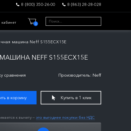
8 (800) 350-26-00
8 (863) 28-28-028
 кабинет
0
чная машина Neff S155ECX15E
МАШИНА NEFF S155ECX15E
ку сравнения
Производитель: Neff
ть в корзину
Купить в 1 клик
имается к вычету —
это выгоднее покупки без НДС