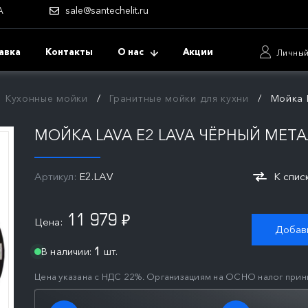
А
sale@santechelit.ru
авка
Контакты
О нас
Акции
Личный
Кухонные мойки
Гранитные мойки для кухни
Мойка 
МОЙКА LAVA E2 LAVA ЧЁРНЫЙ МЕТ
Артикул:
E2.LAV
К спис
11 979
Цена:
₽
Добави
В наличии:
шт.
1
Цена указана с НДС 22%. Организациям на ОСНО налог прин