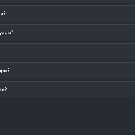
ия?
уары?
иры?
зе?