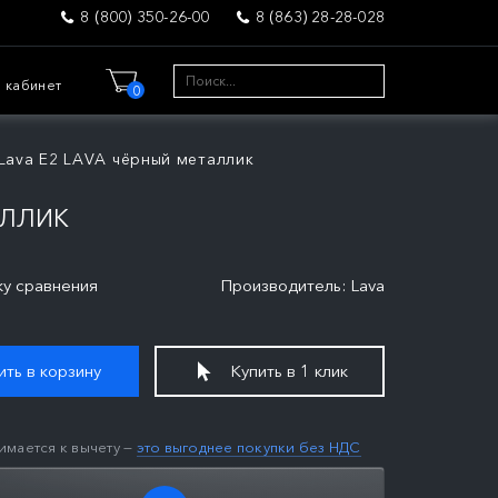
8 (800) 350-26-00
8 (863) 28-28-028
 кабинет
0
Lava E2 LAVA чёрный металлик
АЛЛИК
ку сравнения
Производитель: Lava
ть в корзину
Купить в 1 клик
имается к вычету —
это выгоднее покупки без НДС