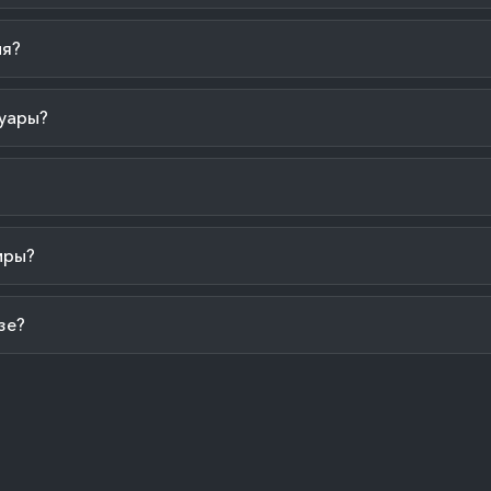
ия?
уары?
иры?
зе?