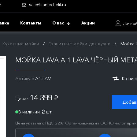
А
sale@santechelit.ru
авка
Контакты
О нас
Акции
Личный
Кухонные мойки
Гранитные мойки для кухни
Мойка 
МОЙКА LAVA А.1 LAVA ЧЁРНЫЙ МЕ
Артикул:
A1.LAV
К спис
14 399
Цена:
₽
Добави
В наличии:
шт.
2
Цена указана с НДС 22%. Организациям на ОСНО налог прин