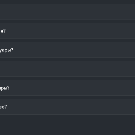
ия?
уары?
иры?
зе?