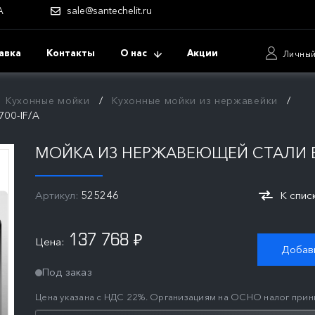
А
sale@santechelit.ru
авка
Контакты
О нас
Акции
Личный
Кухонные мойки
Кухонные мойки из нержавейки
00-IF/A
МОЙКА ИЗ НЕРЖАВЕЮЩЕЙ СТАЛИ B
Артикул:
525246
К спис
137 768
Цена:
₽
Добави
Под заказ
Цена указана с НДС 22%. Организациям на ОСНО налог прин