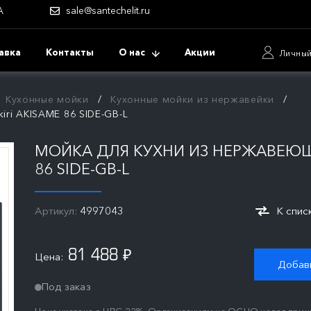
А
sale@santechelit.ru
авка
Контакты
О нас
Акции
Личный
Кухонные мойки
Кухонные мойки из нержавейки
ri AKISAME 86 SIDE-GB-L
МОЙКА ДЛЯ КУХНИ ИЗ НЕРЖАВЕЮЩЕ
86 SIDE-GB-L
Артикул:
4997043
К спис
81 488
Цена:
₽
Добави
Под заказ