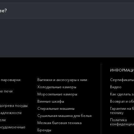
зе?
ИНФОРМАЦ
 пароварки
Вытяжки и аксессуары к ним
Сертификаты
Холодильные камеры
Видео
е печи
Морозильные камеры
Как сделать з
Винные шкафы
Возврат и о
догрева посуды
Стиральные машины
Гарантии на 
надлежности
технику
Сушильная машина для белья
ели
Политика
Мелкая бытовая техника
конфиденциа
осудомоечные
Бренды