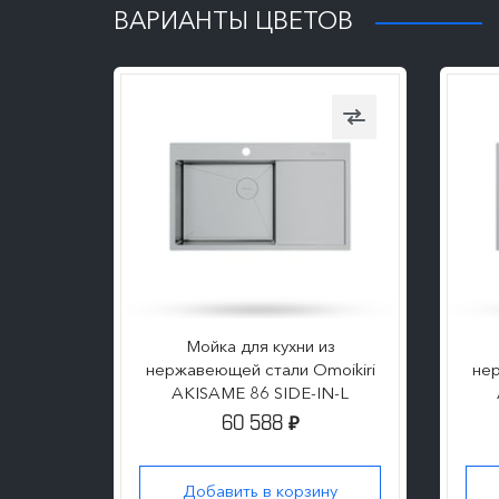
ВАРИАНТЫ ЦВЕТОВ
из
Мойка для кухни из
oikiri
нержавеющей стали Omoikiri
нер
B-R
AKISAME 86 SIDE-IN-L
60 588
₽
ну
Добавить в корзину