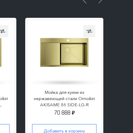
Мойка для кухни из
kiri
нержавеющей стали Omoikiri
нержа
L
AKISAME 86 SIDE-LG-R
AK
70 888
₽
Добавить в корзину
Д