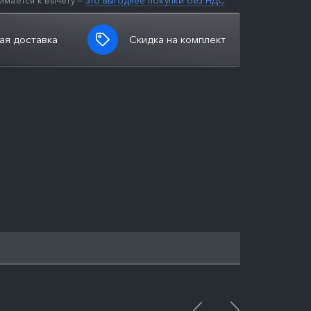
имается к вычету —
это выгоднее покупки без НДС
ая доставка
Скидка на комплект
ПОДРОБНЕЕ