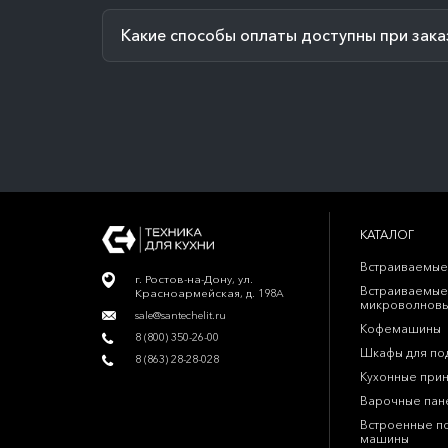
Какие способы оплаты доступны при зака
КАТАЛОГ
Встраиваемые
г. Ростов-на-Дону, ул.
Встраиваемые
Красноармейская, д. 198А
микроволновы
sale@santechelit.ru
Кофемашины
8 (800) 350-26-00
Шкафы для по
8 (863) 28-28-028
Кухонные при
Варочные пан
Встроенные п
машины