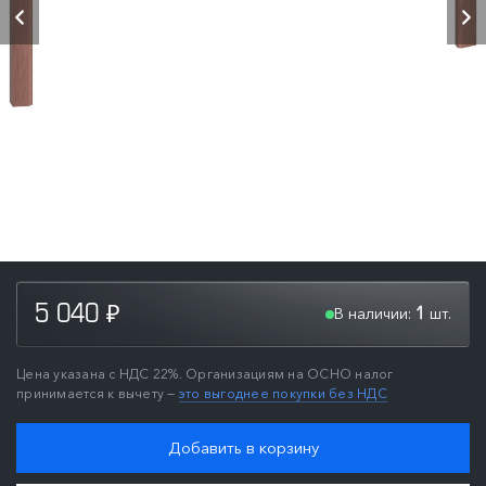
В наличии:
шт.
5 040
1
₽
Цена указана с НДС 22%. Организациям на ОСНО налог
принимается к вычету —
это выгоднее покупки без НДС
Добавить в корзину