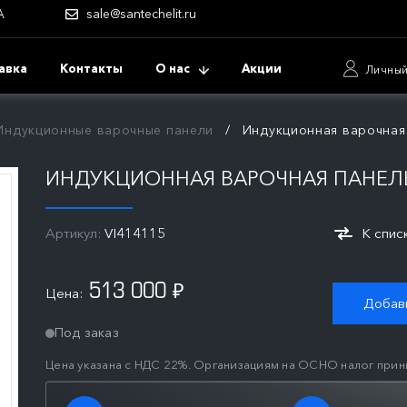
А
sale@santechelit.ru
авка
Контакты
О нас
Акции
Личный
Индукционные варочные панели
Индукционная варочная 
ИНДУКЦИОННАЯ ВАРОЧНАЯ ПАНЕЛЬ 
Артикул:
VI414115
К спис
513 000
Цена:
₽
Добави
Под заказ
Цена указана с НДС 22%. Организациям на ОСНО налог прин