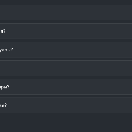
ия?
уары?
иры?
зе?