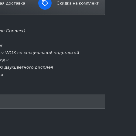
ая доставка
Скидка на комплект
me Connect)
er
ды WOK со специальной подставкой
роды
ю двухцветного дисплея
ли