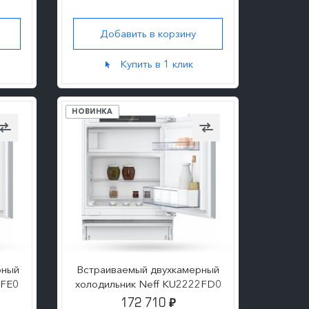
Добавить в корзину
ПОДРОБНЕЕ
Купить в 1 клик
НОВИНКА
рный
Встраиваемый двухкамерный
2FE0
холодильник Neff KU2222FD0
172 710
₽