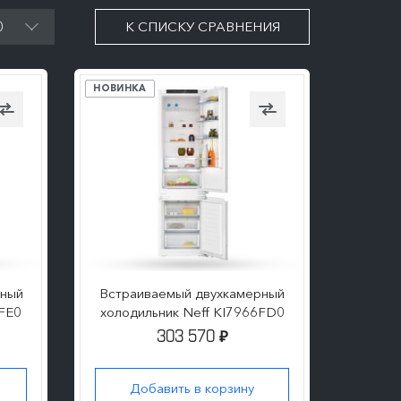
0
К СПИСКУ СРАВНЕНИЯ
НОВИНКА
рный
Встраиваемый двухкамерный
2FE0
холодильник Neff KI7966FD0
303 570
₽
Добавить в корзину
ПОДРОБНЕЕ