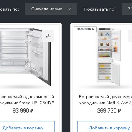
Сначала новые
3
овать по:
Показывать по:
НОВИНКА
раиваемый однокамерный
Встраиваемый двухкаме
одильник Smeg U8L080DE
холодильник Neff KI786
93 990
269 730
₽
₽
Добавить в корзину
Добавить в корзину
ПОДРОБНЕЕ
ПОДРОБНЕЕ