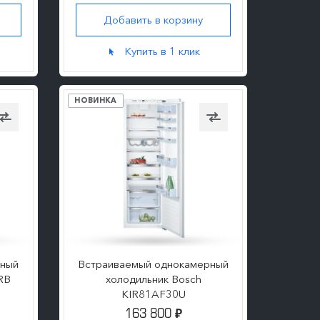
Добавить в корзину
ПОДРОБНЕЕ
Купить в 1 клик
НОВИНКА
рный
Встраиваемый однокамерный
RB
холодильник Bosch
KIR81AF30U
163 800
₽