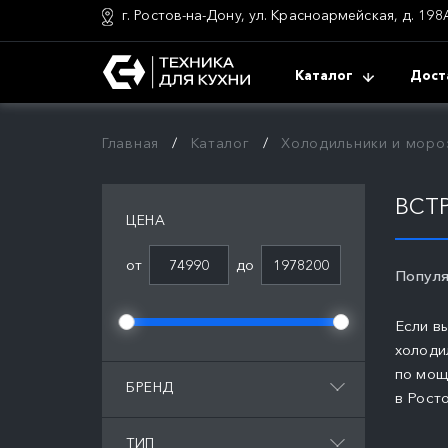
г. Ростов-на-Дону, ул. Красноармейская, д. 198
Каталог
Дост
Главная
Каталог
Холодильники и моро
ВСТ
ЦЕНА
от
до
Популя
Если в
холоди
по мощ
БРЕНД
в Рост
ТИП