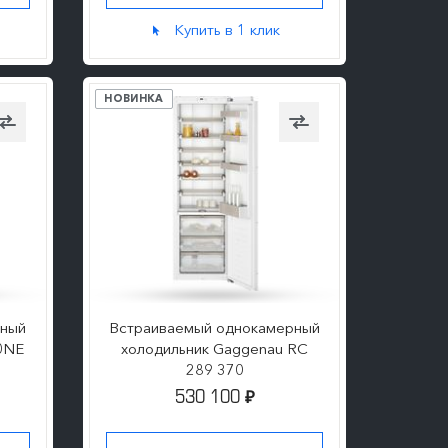
Купить в 1 клик
НОВИНКА
рный
Встраиваемый однокамерный
0NE
холодильник Gaggenau RC
289 370
530 100
₽