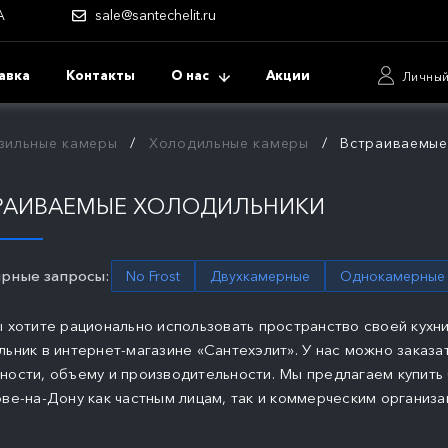
А
sale@santechelit.ru
авка
Контакты
О нас
Акции
Личный
зильные камеры
Холодильные камеры
Встраиваемые
РАИВАЕМЫЕ ХОЛОДИЛЬНИКИ
рные запросы:
No Frost
Двухкамерные
Однокамерные
ы хотите рационально использовать пространство своей кухн
льник в интернет-магазине «Сантехэлит». У нас можно зака
ности, объему и производительности. Мы предлагаем купит
ове-на-Дону как частным лицам, так и коммерческим организа
ПОДРОБНЕЕ
ПОДРОБНЕЕ