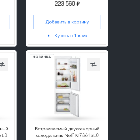
223 560
₽
Добавить в корзину
ПОДРОБНЕЕ
Купить в 1 клик
НОВИНКА
рный
Встраиваемый двухкамерный
SE0
холодильник Neff KI7861SE0