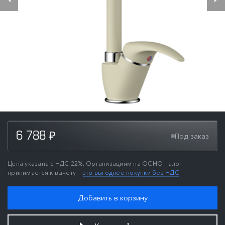
6 788
Под заказ
₽
Цена указана с НДС 22%. Организациям на ОСНО налог
принимается к вычету —
это выгоднее покупки без НДС
Добавить в корзину