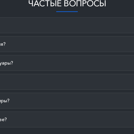
ЧАСТЫЕ ВОПРОСЫ
ия?
уары?
иры?
зе?