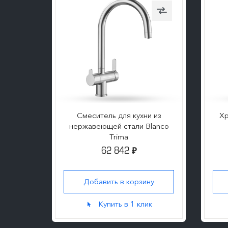
Blanco
Смеситель для кухни из
Хр
нержавеющей стали Blanco
Trima
62 842
₽
ну
Добавить в корзину
к
Купить в 1 клик