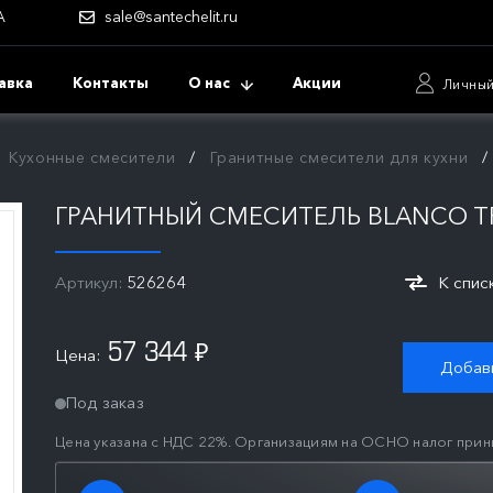
А
sale@santechelit.ru
авка
Контакты
О нас
Акции
Личный
Кухонные смесители
Гранитные смесители для кухни
ГРАНИТНЫЙ СМЕСИТЕЛЬ BLANCO T
Артикул:
526264
К спис
57 344
Цена:
₽
Добави
Под заказ
Цена указана с НДС 22%. Организациям на ОСНО налог прин