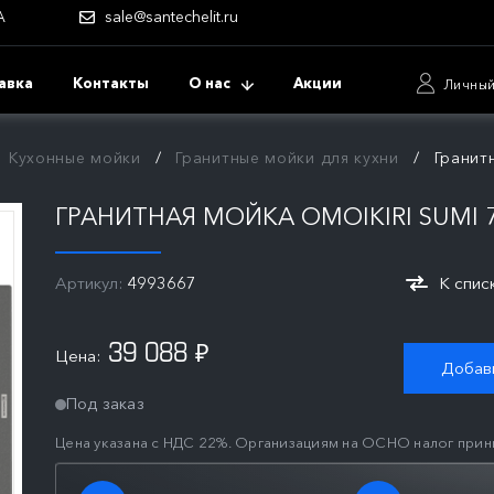
А
sale@santechelit.ru
авка
Контакты
О нас
Акции
Личный
Кухонные мойки
Гранитные мойки для кухни
Гранитн
ГРАНИТНАЯ МОЙКА OMOIKIRI SUMI 7
Артикул:
4993667
К спис
39 088
Цена:
₽
Добави
Под заказ
Цена указана с НДС 22%. Организациям на ОСНО налог прин