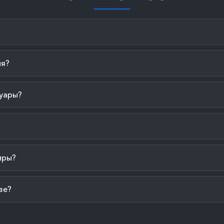
ия?
уары?
иры?
зе?