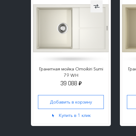
ri Sumi
Гранитная мойка Omoikiri Sumi
Гра
79 WH
39 088
₽
ну
Добавить в корзину
к
Купить в 1 клик