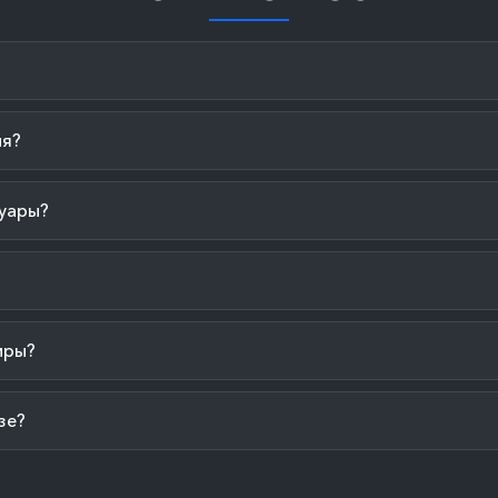
ия?
уары?
иры?
зе?