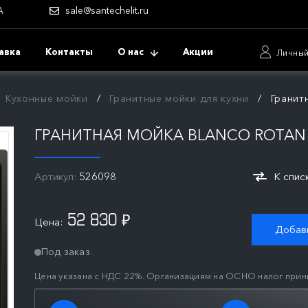
А
sale@santechelit.ru
авка
Контакты
О нас
Акции
Личный
Кухонные мойки
Гранитные мойки для кухни
Гранит
ГРАНИТНАЯ МОЙКА BLANCO ROTAN 
Артикул:
526098
К спис
52 830
Цена:
₽
Добави
Под заказ
Цена указана с НДС 22%. Организациям на ОСНО налог прин