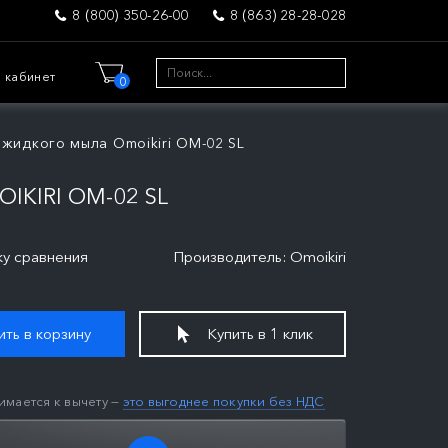
8 (800) 350-26-00
8 (863) 28-28-028
 кабинет
0
жидкого мыла Omoikiri OM-02 SL
KIRI OM-02 SL
ку сравнения
Производитель: Omoikiri
ть в корзину
Купить в 1 клик
имается к вычету —
это выгоднее покупки без НДС