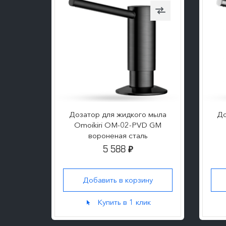
 мыла
Дозатор для жидкого мыла
До
Z
Omoikiri OM-02-PVD GM
вороненая сталь
5 588
₽
ну
Добавить в корзину
к
Купить в 1 клик