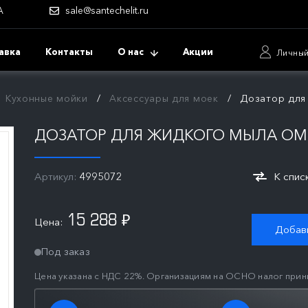
А
sale@santechelit.ru
авка
Контакты
О нас
Акции
Личный
Кухонные мойки
Аксессуары для моек
Дозатор для 
ДОЗАТОР ДЛЯ ЖИДКОГО МЫЛА OMOI
Артикул:
4995072
К спис
15 288
Цена:
₽
Добави
Под заказ
Цена указана с НДС 22%. Организациям на ОСНО налог прин