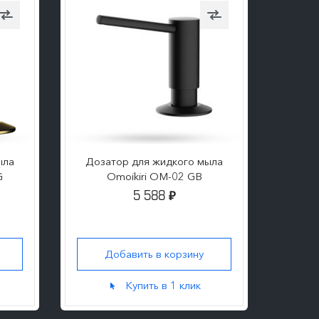
ыла
Дозатор для жидкого мыла
Доза
G
Omoikiri OM-02 GB
5 588
₽
Добавить в корзину
Д
Купить в 1 клик