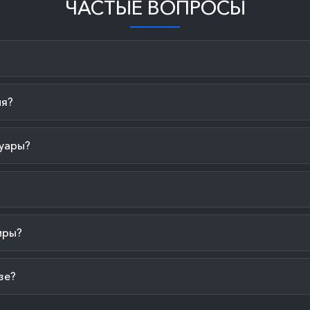
ЧАСТЫЕ ВОПРОСЫ
ия?
уары?
иры?
зе?