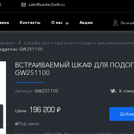
А
sale@santechelit.ru
авка
Контакты
О нас
Акции
Личный
оварки
Шкафы для подогрева посуды и вакуумировани
Gaggenau GW251100
ВСТРАИВАЕМЫЙ ШКАФ ДЛЯ ПОДОГ
GW251100
Артикул:
GW251100
К спис
196 200
Цена:
₽
Добави
Под заказ