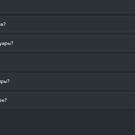
ия?
уары?
иры?
зе?