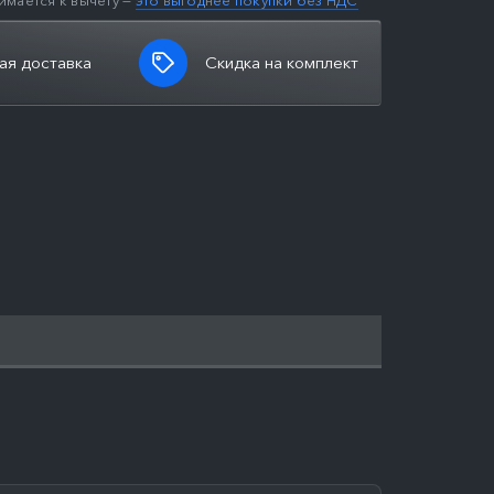
имается к вычету —
это выгоднее покупки без НДС
ая доставка
Скидка на комплект