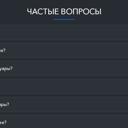
ЧАСТЫЕ ВОПРОСЫ
ия?
уары?
иры?
зе?