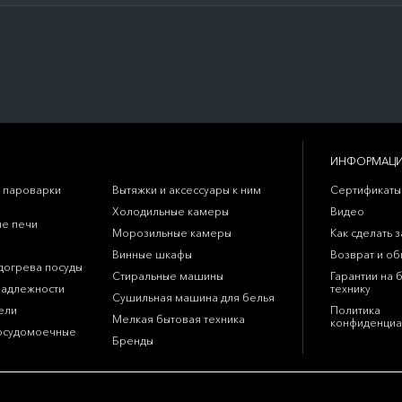
ИНФОРМАЦ
 пароварки
Вытяжки и аксессуары к ним
Сертификаты
Холодильные камеры
Видео
е печи
Морозильные камеры
Как сделать з
Винные шкафы
Возврат и о
догрева посуды
Стиральные машины
Гарантии на 
надлежности
технику
Сушильная машина для белья
ели
Политика
Мелкая бытовая техника
конфиденциа
осудомоечные
Бренды