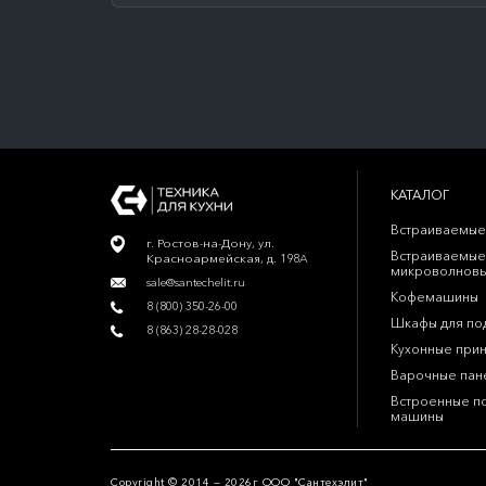
КАТАЛОГ
Встраиваемые
г. Ростов-на-Дону, ул.
Встраиваемые
Красноармейская, д. 198А
микроволновы
sale@santechelit.ru
Кофемашины
8 (800) 350-26-00
Шкафы для по
8 (863) 28-28-028
Кухонные при
Варочные пан
Встроенные п
машины
Copyright © 2014 — 2026г ООО "Сантехэлит"