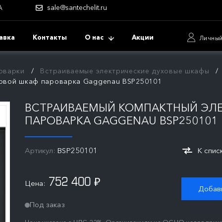
А
sale@santechelit.ru
авка
Контакты
О нас
Акции
Личный
оварки
Встраиваемые электрические духовые шкафы
ховой шкаф пароварка Gaggenau BSP250101
ВСТРАИВАЕМЫЙ КОМПАКТНЫЙ ЭЛ
ПАРОВАРКА GAGGENAU BSP250101
Артикул:
BSP250101
К спис
752 400
Цена:
₽
Добави
Под заказ