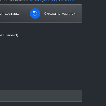
имается к вычету —
это выгоднее покупки без НДС
ая доставка
Скидка на комплект
e Connect).