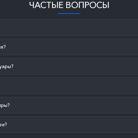
ЧАСТЫЕ ВОПРОСЫ
ия?
уары?
иры?
зе?