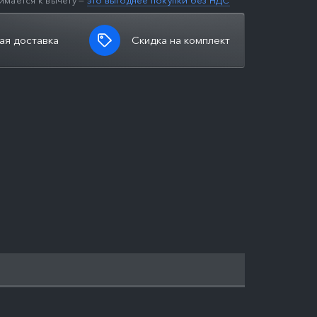
имается к вычету —
это выгоднее покупки без НДС
ая доставка
Скидка на комплект