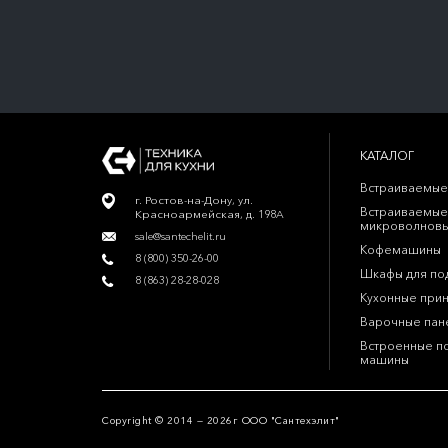
КАТАЛОГ
Встраиваемые
г. Ростов-на-Дону, ул.
Встраиваемые
Красноармейская, д. 198А
микроволновы
sale@santechelit.ru
Кофемашины
8 (800) 350-26-00
Шкафы для по
8 (863) 28-28-028
Кухонные при
Варочные пан
Встроенные п
машины
Copyright © 2014 — 2026г ООО "Сантехэлит"