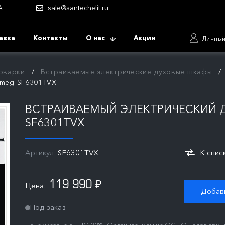
А
sale@santechelit.ru
авка
Контакты
О нас
Акции
Личный
оварки
Встраиваемые электрические духовые шкафы
Smeg SF6301TVX
ВСТРАИВАЕМЫЙ ЭЛЕКТРИЧЕСКИЙ 
SF6301TVX
Артикул:
SF6301TVX
К спис
119 990
Цена:
₽
Добави
Под заказ