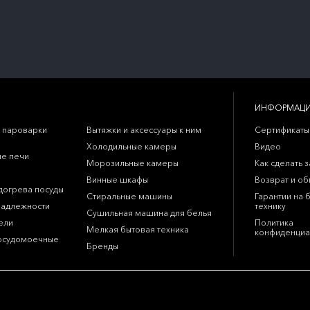
ИНФОРМАЦ
 пароварки
Вытяжки и аксессуары к ним
Сертификаты
Холодильные камеры
Видео
е печи
Морозильные камеры
Как сделать з
Винные шкафы
Возврат и о
догрева посуды
Стиральные машины
Гарантии на 
надлежности
технику
Сушильная машина для белья
ели
Политика
Мелкая бытовая техника
конфиденциа
осудомоечные
Бренды