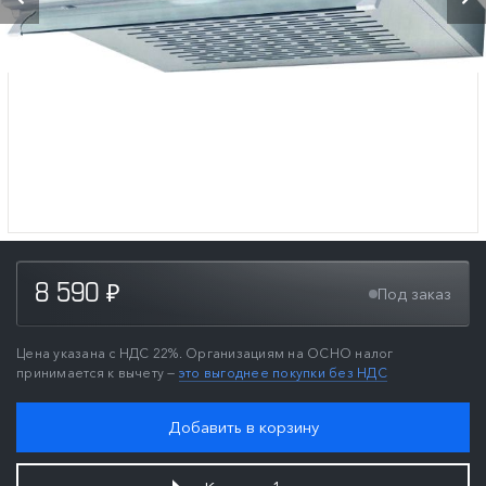
8 590
Под заказ
₽
Цена указана с НДС 22%. Организациям на ОСНО налог
принимается к вычету —
это выгоднее покупки без НДС
Добавить в корзину