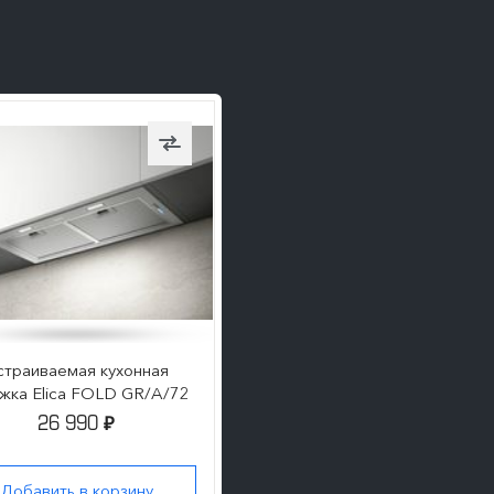
ПОДРОБНЕЕ
страиваемая кухонная
жка Elica FOLD GR/A/72
26 990
₽
Добавить в корзину