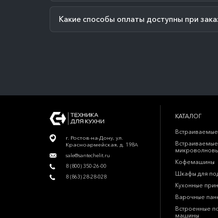
Какие способы оплаты доступны при зака
КАТАЛОГ
Встраиваемые
г. Ростов-на-Дону, ул.
Встраиваемые
Красноармейская, д. 198А
микроволновы
sale@santechelit.ru
Кофемашины
8 (800) 350-26-00
Шкафы для по
8 (863) 28-28-028
Кухонные при
Варочные пан
Встроенные п
машины