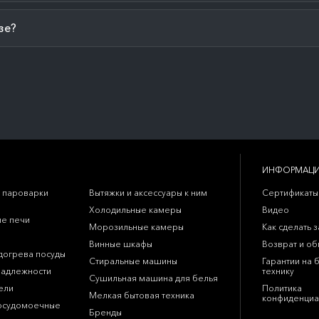
зе?
ИНФОРМАЦ
 пароварки
Вытяжки и аксессуары к ним
Сертификаты
Холодильные камеры
Видео
е печи
Морозильные камеры
Как сделать з
Винные шкафы
Возврат и о
догрева посуды
Стиральные машины
Гарантии на 
надлежности
технику
Сушильная машина для белья
ели
Политика
Мелкая бытовая техника
конфиденциа
осудомоечные
Бренды