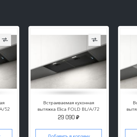
ПОДРОБНЕЕ
ая
Встраиваемая кухонная
В
/A/52
вытяжка Elica FOLD BL/A/72
вытя
29 090
₽
у
Добавить в корзину