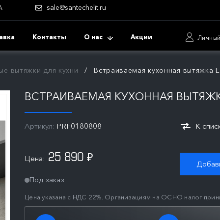
А
sale@santechelit.ru
авка
Контакты
О нас
Акции
Личный
ые вытяжки для кухни
Встраиваемая кухонная вытяжка E
ВСТРАИВАЕМАЯ КУХОННАЯ ВЫТЯЖКА
Артикул:
PRF0180808
К спис
25 890
Цена:
₽
Добави
Под заказ
Цена указана с НДС 22%. Организациям на ОСНО налог прин