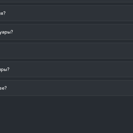
ия?
уары?
иры?
зе?