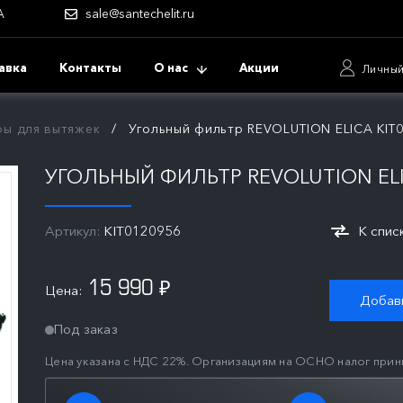
А
sale@santechelit.ru
авка
Контакты
О нас
Акции
Личный
ры для вытяжек
Угольный фильтр REVOLUTION ELICA KIT
УГОЛЬНЫЙ ФИЛЬТР REVOLUTION ELI
Артикул:
KIT0120956
К спис
15 990
Цена:
₽
Добави
Под заказ
Цена указана с НДС 22%. Организациям на ОСНО налог прин