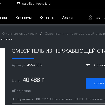
А
sale@santechelit.ru
авка
Контакты
О нас
Акции
Личный
Кухонные смесители
Смесители из нержавеющей стал
kamatsu
СМЕСИТЕЛЬ ИЗ НЕРЖАВЕЮЩЕЙ СТА
Артикул:
4994085
К спис
40 488
Цена:
₽
Добави
Под заказ
Цена указана с НДС 22%. Организациям на ОСНО налог прин