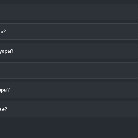
ия?
уары?
иры?
зе?