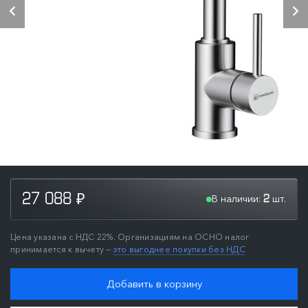
В наличии:
шт.
27 088
2
₽
Цена указана с НДС 22%. Организациям на ОСНО налог
принимается к вычету —
это выгоднее покупки без НДС
Добавить в корзину