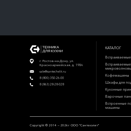
КАТАЛОГ
Встраиваемые
г. Ростов-на-Дону, ул.
Встраиваемые
Красноармейская, д. 198А
микроволновы
sale@santechelit.ru
Кофемашины
8 (800) 350-26-00
Шкафы для по
8 (863) 28-28-028
Кухонные при
Варочные пан
Встроенные п
машины
Copyright © 2014 — 2026г ООО "Сантехэлит"