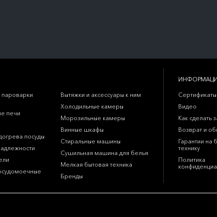
ИНФОРМАЦ
 пароварки
Вытяжки и аксессуары к ним
Сертификаты
Холодильные камеры
Видео
е печи
Морозильные камеры
Как сделать з
Винные шкафы
Возврат и о
догрева посуды
Стиральные машины
Гарантии на 
надлежности
технику
Сушильная машина для белья
ели
Политика
Мелкая бытовая техника
конфиденциа
осудомоечные
Бренды