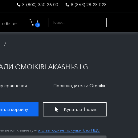
8 (800) 350-26-00
8 (863) 28-28-028
 кабинет
0
и
И OMOIKIRI AKASHI-S LG
ку сравнения
Производитель: Omoikiri
ть в корзину
Купить в 1 клик
имается к вычету —
это выгоднее покупки без НДС