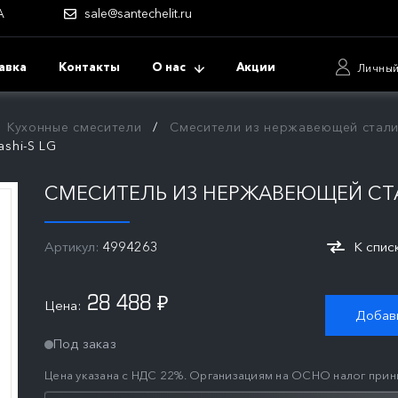
А
sale@santechelit.ru
авка
Контакты
О нас
Акции
Личный
Кухонные смесители
Смесители из нержавеющей стал
shi-S LG
СМЕСИТЕЛЬ ИЗ НЕРЖАВЕЮЩЕЙ СТАЛ
Артикул:
4994263
К спис
28 488
Цена:
₽
Добави
Под заказ
Цена указана с НДС 22%. Организациям на ОСНО налог прин