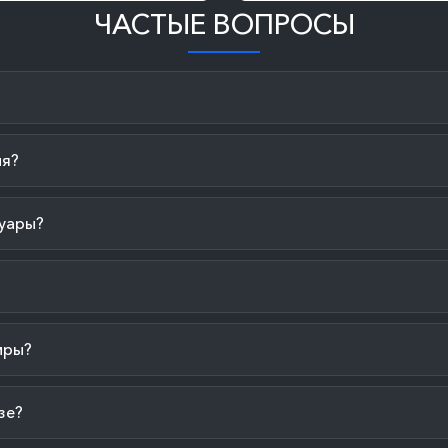
ЧАСТЫЕ ВОПРОСЫ
ия?
уары?
иры?
зе?