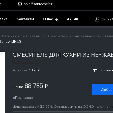
А
sale@santechelit.ru
авка
Контакты
О нас
Акции
Личный
Кухонные смесители
Смесители из нержавеющей стал
lanco LINUS
СМЕСИТЕЛЬ ДЛЯ КУХНИ ИЗ НЕРЖА
Артикул:
517183
К спис
88 765
Цена:
₽
Добави
Под заказ
Цена указана с НДС 22%. Организациям на ОСНО налог прин