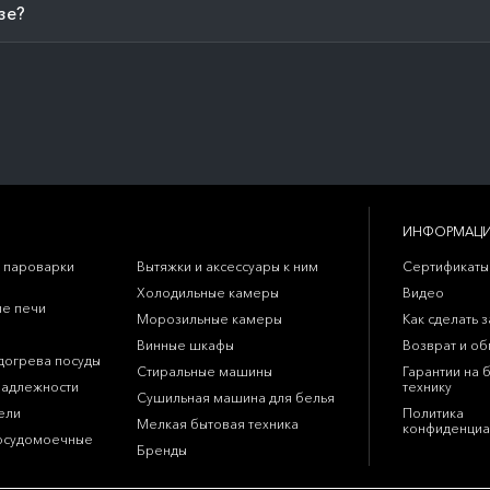
зе?
ИНФОРМАЦ
 пароварки
Вытяжки и аксессуары к ним
Сертификаты
Холодильные камеры
Видео
е печи
Морозильные камеры
Как сделать з
Винные шкафы
Возврат и о
догрева посуды
Стиральные машины
Гарантии на 
надлежности
технику
Сушильная машина для белья
ели
Политика
Мелкая бытовая техника
конфиденциа
осудомоечные
Бренды