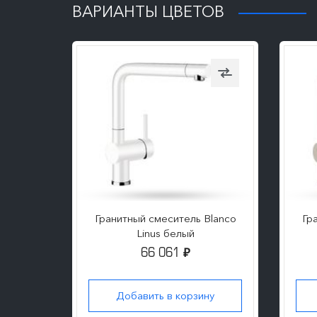
ВАРИАНТЫ ЦВЕТОВ
Blanco
Гранитный смеситель Blanco
Гр
Linus белый
66 061
₽
ну
Добавить в корзину