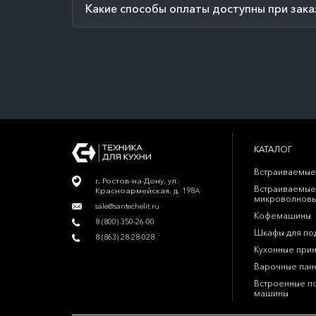
Какие способы оплаты доступны при зака
КАТАЛОГ
Встраиваемые
г. Ростов-на-Дону, ул.
Встраиваемые
Красноармейская, д. 198А
микроволновы
sale@santechelit.ru
Кофемашины
8 (800) 350-26-00
Шкафы для по
8 (863) 28-28-028
Кухонные при
Варочные пан
Встроенные п
машины