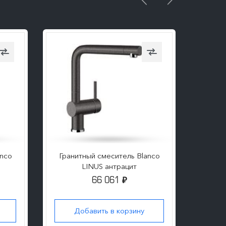
anco
Гранитный смеситель Blanco
Грани
LINUS антрацит
66 061
₽
Добавить в корзину
Д