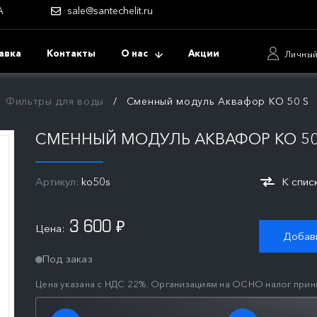
А
sale@santechelit.ru
авка
Контакты
О нас
Акции
Личный
Фильтры для воды
Сменный модуль Аквафор KO 50 S
СМЕННЫЙ МОДУЛЬ АКВАФОР KO 50
Артикул:
ko50s
К спис
3 600
Цена:
₽
Добави
Под заказ
Цена указана с НДС 22%. Организациям на ОСНО налог прин