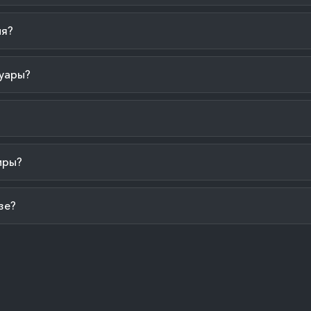
ия?
уары?
иры?
зе?