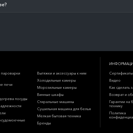
зе?
ИНФОРМАЦ
 пароварки
Вытяжки и аксессуары к ним
Сертификаты
Холодильные камеры
Видео
е печи
Морозильные камеры
Как сделать з
Винные шкафы
Возврат и о
догрева посуды
Стиральные машины
Гарантии на 
надлежности
технику
Сушильная машина для белья
ели
Политика
Мелкая бытовая техника
конфиденциа
осудомоечные
Бренды