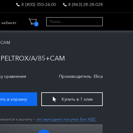
8 (800) 350-26-00
8 (863) 28-28-028
 кабинет
0
5+CAM
 PELTROX/A/85+CAM
ку сравнения
Производитель: Elica
ть в корзину
Купить в 1 клик
имается к вычету —
это выгоднее покупки без НДС