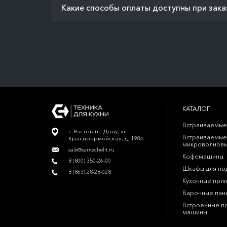
Какие способы оплаты доступны при зака
КАТАЛОГ
Встраиваемые
г. Ростов-на-Дону, ул.
Встраиваемые
Красноармейская, д. 198А
микроволновы
sale@santechelit.ru
Кофемашины
8 (800) 350-26-00
Шкафы для по
8 (863) 28-28-028
Кухонные при
Варочные пан
Встроенные п
машины