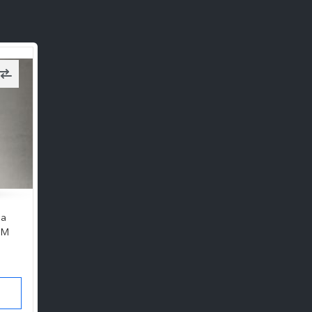
ca
AM