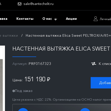
А
sale@santechelit.ru
авка
Контакты
О нас
Акции
Личный
е вытяжки
Настенная вытяжка Elica Sweet PELTROX/A/8
НАСТЕННАЯ ВЫТЯЖКА ELICA SWEET
Артикул:
PRF0167323
К спис
151 190
Цена:
₽
Добави
Под заказ
Цена указана с НДС 22%. Организациям на ОСНО налог прин