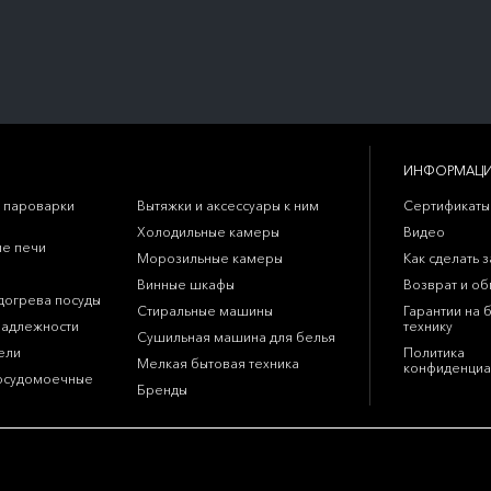
ИНФОРМАЦ
 пароварки
Вытяжки и аксессуары к ним
Сертификаты
Холодильные камеры
Видео
е печи
Морозильные камеры
Как сделать з
Винные шкафы
Возврат и о
догрева посуды
Стиральные машины
Гарантии на 
надлежности
технику
Сушильная машина для белья
ели
Политика
Мелкая бытовая техника
конфиденциа
осудомоечные
Бренды