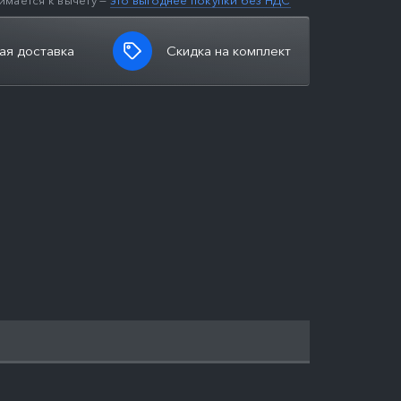
имается к вычету —
это выгоднее покупки без НДС
ая доставка
Скидка на комплект