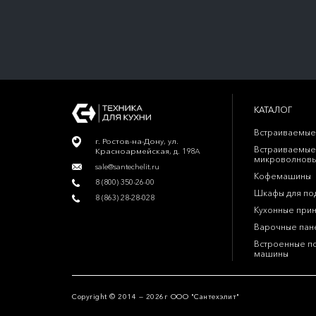
КАТАЛОГ
Встраиваемые
г. Ростов-на-Дону, ул.
Встраиваемые
Красноармейская, д. 198А
микроволновы
sale@santechelit.ru
Кофемашины
8 (800) 350-26-00
Шкафы для по
8 (863) 28-28-028
Кухонные при
Варочные пан
Встроенные п
машины
Copyright © 2014 — 2026г ООО "Сантехэлит"