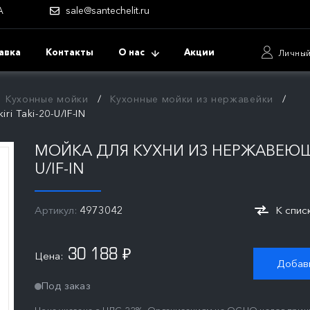
А
sale@santechelit.ru
авка
Контакты
О нас
Акции
Личный
Кухонные мойки
Кухонные мойки из нержавейки
i Taki-20-U/IF-IN
МОЙКА ДЛЯ КУХНИ ИЗ НЕРЖАВЕЮЩЕ
U/IF-IN
Артикул:
4973042
К спис
30 188
Цена:
₽
Добави
Под заказ