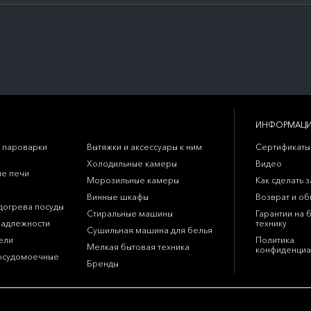
ИНФОРМАЦ
 пароварки
Вытяжки и аксессуары к ним
Сертификаты
Холодильные камеры
Видео
е печи
Морозильные камеры
Как сделать з
Винные шкафы
Возврат и о
догрева посуды
Стиральные машины
Гарантии на 
надлежности
технику
Сушильная машина для белья
ели
Политика
Мелкая бытовая техника
конфиденциа
осудомоечные
Бренды