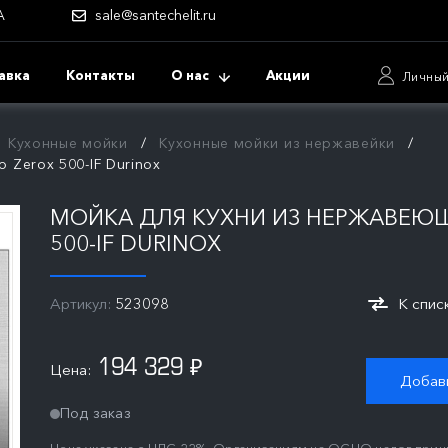
А
sale@santechelit.ru
авка
Контакты
О нас
Акции
Личный
Кухонные мойки
Кухонные мойки из нержавейки
 Zerox 500-IF Durinox
МОЙКА ДЛЯ КУХНИ ИЗ НЕРЖАВЕЮЩ
500-IF DURINOX
Артикул:
523098
К спис
194 329
Цена:
₽
Добави
Под заказ