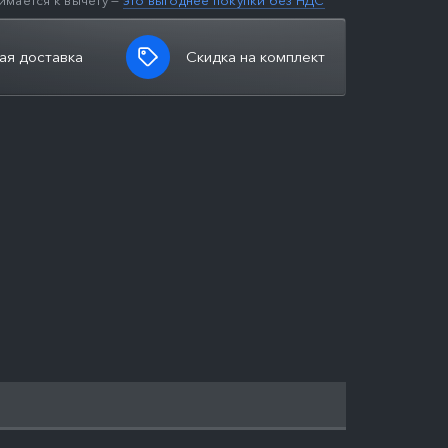
имается к вычету —
это выгоднее покупки без НДС
ая доставка
Скидка на комплект