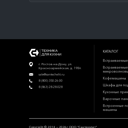
КАТАЛОГ
Встраиваемые
г. Ростов-на-Дону, ул.
Встраиваемые
Красноармейская, д. 198А
микроволновы
sale@santechelit.ru
Кофемашины
8 (800) 350-26-00
Шкафы для по
8 (863) 28-28-028
Кухонные при
Варочные пан
Встроенные п
машины
Copyright © 2014 — 2026г ООО "Сантехэлит"