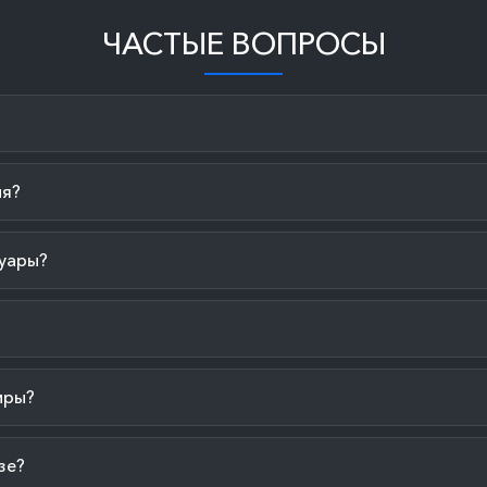
ЧАСТЫЕ ВОПРОСЫ
ия?
уары?
иры?
зе?