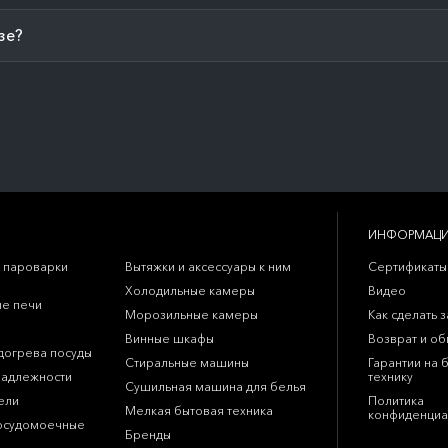
зе?
ИНФОРМАЦ
 пароварки
Вытяжки и аксессуары к ним
Сертификаты
Холодильные камеры
Видео
е печи
Морозильные камеры
Как сделать з
Винные шкафы
Возврат и о
догрева посуды
Стиральные машины
Гарантии на 
надлежности
технику
Сушильная машина для белья
ели
Политика
Мелкая бытовая техника
конфиденциа
осудомоечные
Бренды