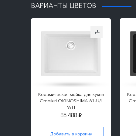
ВАРИАНТЫ ЦВЕТОВ
я кухни
Керамическая мойка для кухни
Кер
61-U/I
Omoikiri OKINOSHIMA 61-U/I
Omo
WH
85 488
₽
ну
Добавить в корзину