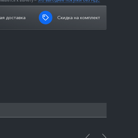
имается к вычету —
это выгоднее покупки без НДС
ая доставка
Скидка на комплект
ПОДРОБНЕЕ