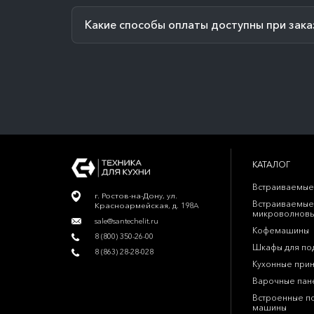
Какие способы оплаты доступны при зака
КАТАЛОГ
Встраиваемые
г. Ростов-на-Дону, ул.
Встраиваемые
Красноармейская, д. 198А
микроволновы
sale@santechelit.ru
Кофемашины
8 (800) 350-26-00
Шкафы для по
8 (863) 28-28-028
Кухонные при
Варочные пан
Встроенные п
машины