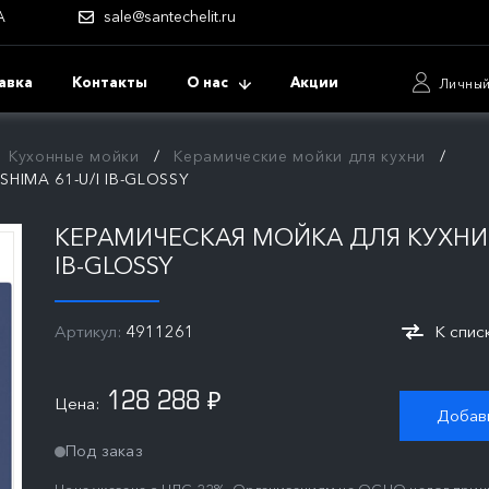
А
sale@santechelit.ru
авка
Контакты
О нас
Акции
Личный
Кухонные мойки
Керамические мойки для кухни
SHIMA 61-U/I IB-GLOSSY
КЕРАМИЧЕСКАЯ МОЙКА ДЛЯ КУХНИ O
IB-GLOSSY
Артикул:
4911261
К спис
128 288
Цена:
₽
Добави
Под заказ