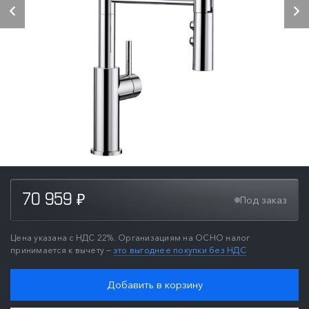
70 959
Под заказ
₽
Цена указана с НДС 22%. Организациям на ОСНО налог
принимается к вычету —
это выгоднее покупки без НДС
Добавить в корзину