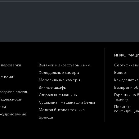
ИНФОРМАЦ
 пароварки
Вытяжки и аксессуары к ним
Сертификаты
Холодильные камеры
Видео
е печи
Морозильные камеры
Как сделать з
Винные шкафы
Возврат и о
догрева посуды
Стиральные машины
Гарантии на 
надлежности
технику
Сушильная машина для белья
ели
Политика
Мелкая бытовая техника
конфиденциа
осудомоечные
Бренды