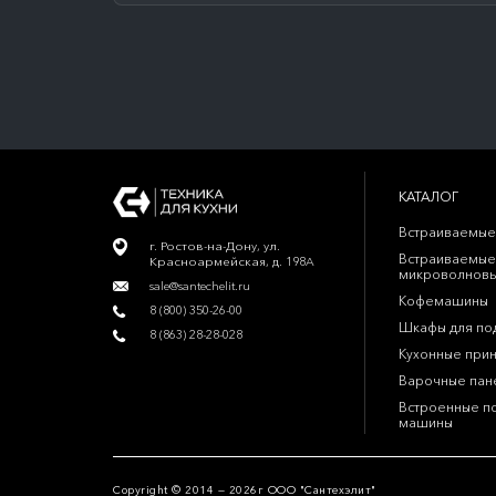
КАТАЛОГ
Встраиваемые
г. Ростов-на-Дону, ул.
Встраиваемые
Красноармейская, д. 198А
микроволновы
sale@santechelit.ru
Кофемашины
8 (800) 350-26-00
Шкафы для по
8 (863) 28-28-028
Кухонные при
Варочные пан
Встроенные п
машины
Copyright © 2014 — 2026г ООО "Сантехэлит"