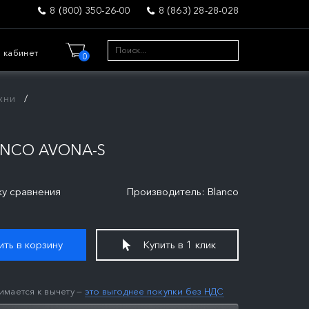
8 (800) 350-26-00
8 (863) 28-28-028
 кабинет
0
хни
NCO AVONA-S
ку сравнения
Производитель: Blanco
ть в корзину
Купить в 1 клик
имается к вычету —
это выгоднее покупки без НДС