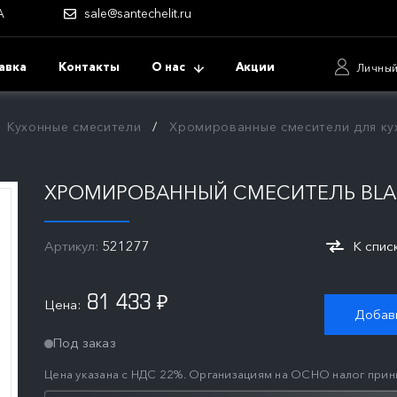
А
sale@santechelit.ru
авка
Контакты
О нас
Акции
Личный
Кухонные смесители
Хромированные смесители для ку
ХРОМИРОВАННЫЙ СМЕСИТЕЛЬ BLA
Артикул:
521277
К спис
81 433
Цена:
₽
Добави
Под заказ
Цена указана с НДС 22%. Организациям на ОСНО налог прин