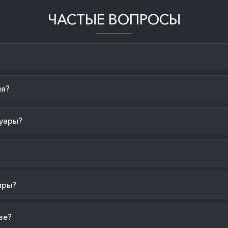
ЧАСТЫЕ ВОПРОСЫ
ия?
уары?
иры?
зе?