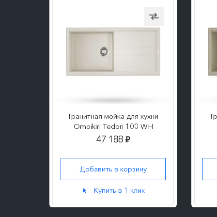
кухни
Гранитная мойка для кухни
Г
 BL
Omoikiri Tedori 100 WH
47 188
₽
ну
Добавить в корзину
к
Купить в 1 клик