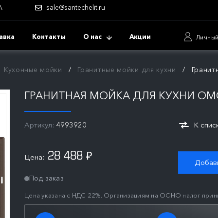
А
sale@santechelit.ru
авка
Контакты
О нас
Акции
Личный
Кухонные мойки
Гранитные мойки для кухни
Гранитн
ГРАНИТНАЯ МОЙКА ДЛЯ КУХНИ OMOI
Артикул:
4993920
К спис
28 488
Цена:
₽
Добави
Под заказ
Цена указана с НДС 22%. Организациям на ОСНО налог прин