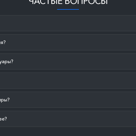
ЧАСТЫЕ ВОПРОСЫ
ия?
уары?
иры?
зе?