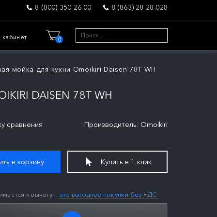
8 (800) 350-26-00
8 (863) 28-28-028
 кабинет
0
ная мойка для кухни Omoikiri Daisen 78T WH
KIRI DAISEN 78T WH
ку сравнения
Производитель: Omoikiri
ть в корзину
Купить в 1 клик
имается к вычету —
это выгоднее покупки без НДС