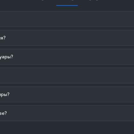
ия?
уары?
иры?
зе?