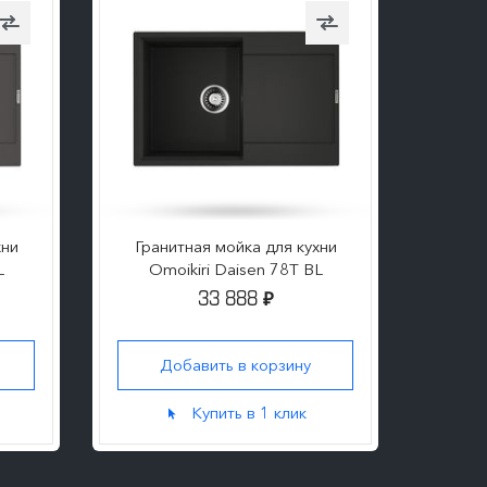
хни
Гранитная мойка для кухни
Гра
L
Omoikiri Daisen 78T BL
33 888
₽
Добавить в корзину
Д
Купить в 1 клик