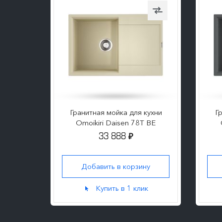
kiri
Гранитная мойка для кухни
Г
Omoikiri Daisen 78T BE
33 888
₽
ну
Добавить в корзину
к
Купить в 1 клик