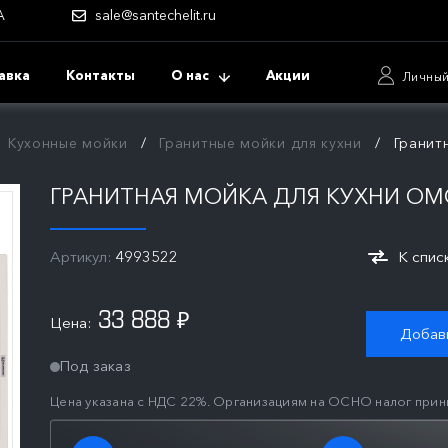
А
sale@santechelit.ru
авка
Контакты
О нас
Акции
Личный
Кухонные мойки
Гранитные мойки для кухни
Гранит
ГРАНИТНАЯ МОЙКА ДЛЯ КУХНИ OMOI
Артикул:
4993522
К спис
33 888
Цена:
₽
Добави
Под заказ
Цена указана с НДС 22%. Организациям на ОСНО налог прин