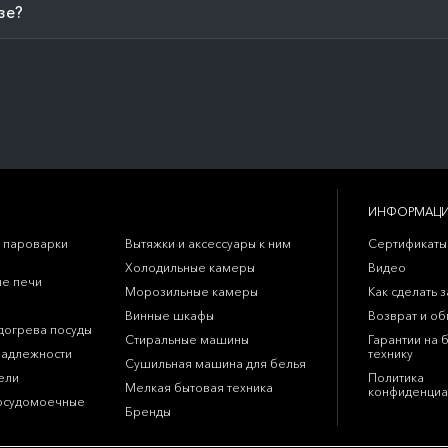
зе?
ИНФОРМАЦ
 пароварки
Вытяжки и аксессуары к ним
Сертификаты
Холодильные камеры
Видео
е печи
Морозильные камеры
Как сделать з
Винные шкафы
Возврат и о
догрева посуды
Стиральные машины
Гарантии на 
надлежности
технику
Сушильная машина для белья
ели
Политика
Мелкая бытовая техника
конфиденциа
осудомоечные
Бренды