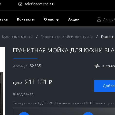
А
sale@santechelit.ru
авка
Контакты
О нас
Акции
Личный
Кухонные мойки
Гранитные мойки для кухни
Гранитн
ГРАНИТНАЯ МОЙКА ДЛЯ КУХНИ BLANC
Артикул:
525851
К спис
211 131
Цена:
₽
Добави
Под заказ
Цена указана с НДС 22%. Организациям на ОСНО налог прин