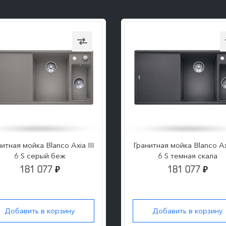
итная мойка Blanco Axia III
Гранитная мойка Blanco Axi
6 S серый беж
6 S темная скала
181 077
181 077
₽
₽
Добавить в корзину
Добавить в корзину