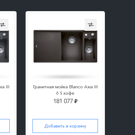
a III
Гранитная мойка Blanco Axia III
Гранит
6 S кофе
181 077
₽
Добавить в корзину
Д