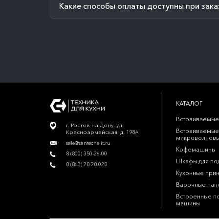
Какие способы оплаты доступны при зака
КАТАЛОГ
Встраиваемые
г. Ростов-на-Дону, ул.
Встраиваемые
Красноармейская, д. 198А
микроволновы
sale@santechelit.ru
Кофемашины
8 (800) 350-26-00
Шкафы для по
8 (863) 28-28-028
Кухонные при
Варочные пан
Встроенные п
машины