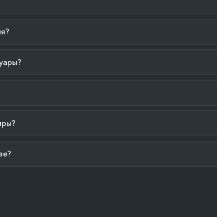
ия?
уары?
иры?
зе?