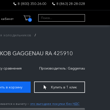
8 (800) 350-26-00
8 (863) 28-28-028
 кабинет
0
ля холодильников
КОВ GAGGENAU RA 425910
ку сравнения
Производитель: Gaggenau
ть в корзину
Купить в 1 клик
имается к вычету —
это выгоднее покупки без НДС