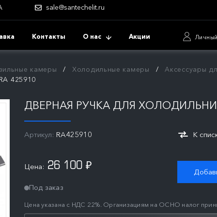
А
sale@santechelit.ru
авка
Контакты
О нас
Акции
Личный
зильные камеры
Холодильные камеры
Аксессуары д
RA 425910
ДВЕРНАЯ РУЧКА ДЛЯ ХОЛОДИЛЬНИ
Артикул:
RA425910
К спис
26 100
Цена:
₽
Добави
Под заказ
Цена указана с НДС 22%. Организациям на ОСНО налог прин