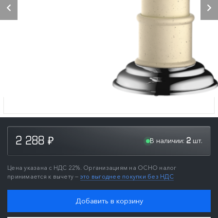
В наличии:
шт.
2 288
2
₽
Цена указана с НДС 22%. Организациям на ОСНО налог
принимается к вычету —
это выгоднее покупки без НДС
Добавить в корзину