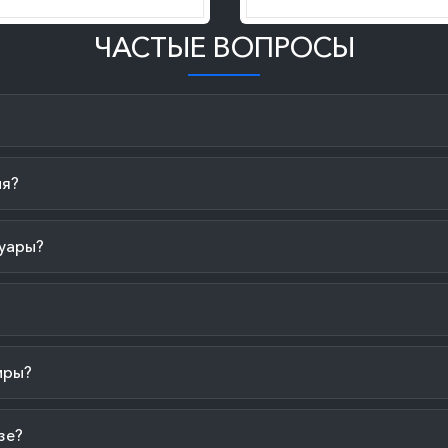
ЧАСТЫЕ ВОПРОСЫ
ия?
уары?
иры?
зе?