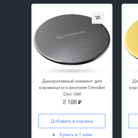
т для
Декоративный элемент для
Де
moikiri
корзинчатого вентиля Omoikiri
кор
Dec GM
2 188
₽
ну
Добавить в корзину
к
Купить в 1 клик