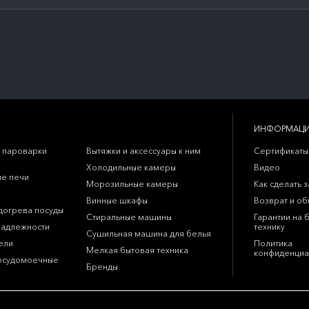
ИНФОРМАЦ
 пароварки
Вытяжки и аксессуары к ним
Сертификаты
Холодильные камеры
Видео
е печи
Морозильные камеры
Как сделать з
Винные шкафы
Возврат и о
догрева посуды
Стиральные машины
Гарантии на 
надлежности
технику
Сушильная машина для белья
ели
Политика
Мелкая бытовая техника
конфиденциа
осудомоечные
Бренды