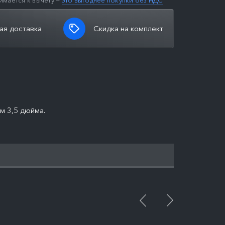
имается к вычету —
это выгоднее покупки без НДС
ая доставка
Скидка на комплект
м 3,5 дюйма.
ПОДРОБНЕЕ