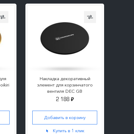
для
Накладка декоративный
Деко
ikiri
элемент для корзинчатого
корзин
вентиля DEC GB
2 188
₽
Добавить в корзину
Д
Купить в 1 клик