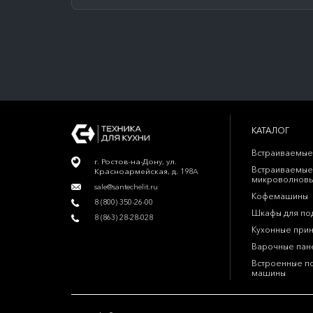
КАТАЛОГ
Встраиваемые
г. Ростов-на-Дону, ул.
Встраиваемые
Красноармейская, д. 198А
микроволновы
sale@santechelit.ru
Кофемашины
8 (800) 350-26-00
Шкафы для по
8 (863) 28-28-028
Кухонные при
Варочные пан
Встроенные п
машины