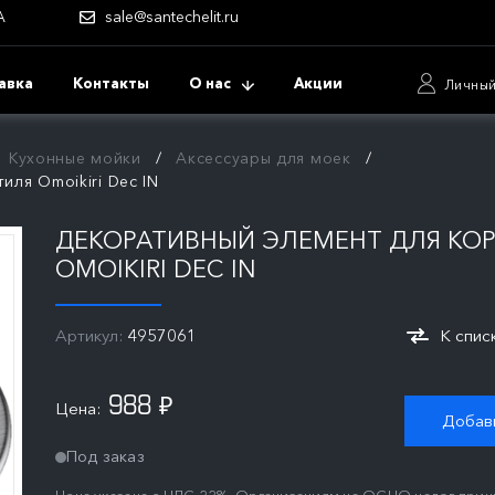
А
sale@santechelit.ru
авка
Контакты
О нас
Акции
Личный
Кухонные мойки
Аксессуары для моек
ля Omoikiri Dec IN
ДЕКОРАТИВНЫЙ ЭЛЕМЕНТ ДЛЯ КОР
OMOIKIRI DEC IN
Артикул:
4957061
К спис
988
Цена:
₽
Добави
Под заказ